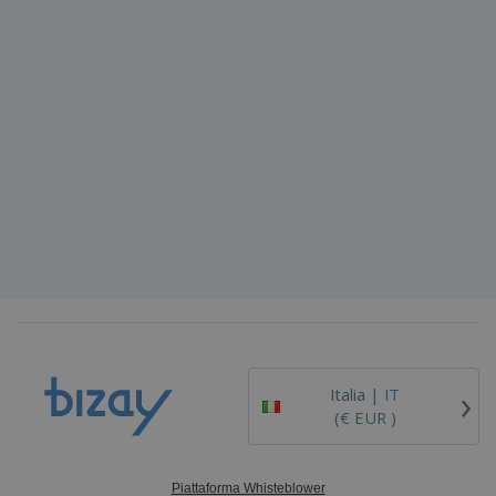
›
Italia |
IT
(€ EUR )
Piattaforma Whisteblower