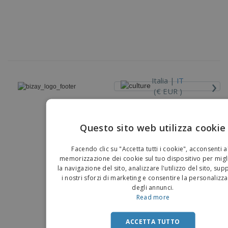
›
Italia |
IT
(€ EUR )
Piattaforma Whisteblower
Questo sito web utilizza cookie
Copyright © 2026 - BIZAY . Tutti i diritti riservati.
EN
Facendo clic su "Accetta tutti i cookie", acconsenti a
IT
memorizzazione dei cookie sul tuo dispositivo per migl
la navigazione del sito, analizzare l'utilizzo del sito, su
i nostri sforzi di marketing e consentire la personalizz
degli annunci.
Read more
ACCETTA TUTTO