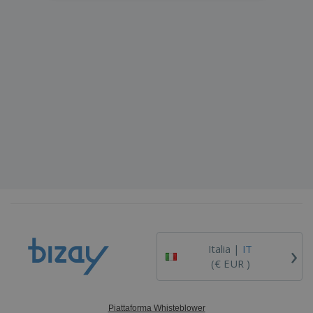
›
Italia |
IT
(€ EUR )
Piattaforma Whisteblower