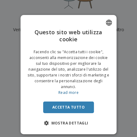
p
i
b
a
e
t
i
l
r
C
o
g
i
u
o
r
l
Al momento non ci sono risultati per
"
"
f
n
i
i
f
Verifica di averlo digitato correttamente o cerca un altro
f
Questo sito web utilizza
a
C
i
e
m
termine.
cookie
ENGLISH
o
c
z
e
m
i
i
n
×
ITALIAN
p
chiara ricerca
o
o
Facendo clic su "Accetta tutti i cookie",
t
T
r
n
acconsenti alla memorizzazione dei cookie
o
u
a
i
sul tuo dispositivo per migliorare la
t
p
e
navigazione del sito, analizzare l'utilizzo del
t
e
I
Accedi/Registrati
sito, supportare i nostri sforzi di marketing e
i
r
m
consentire la personalizzazione degli
i
T
b
annunci.
p
e
Servizio
a
Read more
r
m
Clienti
l
o
a
l
d
a
ACCETTA TUTTO
o
g
t
g
t
MOSTRA DETTAGLI
i
i
o