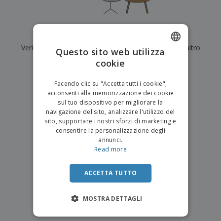
p
i
b
a
e
t
i
l
r
C
o
g
i
u
o
r
l
Al momento non ci sono risultati per
"
"
f
n
i
i
f
Verifica di averlo digitato correttamente o cerca un altro
f
Questo sito web utilizza
a
C
i
e
m
termine.
cookie
ENGLISH
o
c
z
e
m
i
i
n
×
ITALIAN
p
chiara ricerca
o
o
Facendo clic su "Accetta tutti i cookie",
t
T
r
n
acconsenti alla memorizzazione dei cookie
o
u
a
i
sul tuo dispositivo per migliorare la
t
p
e
navigazione del sito, analizzare l'utilizzo del
t
e
I
Accedi/Registrati
sito, supportare i nostri sforzi di marketing e
i
r
m
consentire la personalizzazione degli
i
T
b
annunci.
p
e
Servizio
a
Read more
r
m
Clienti
l
o
a
l
d
a
ACCETTA TUTTO
o
g
t
g
t
MOSTRA DETTAGLI
i
i
o