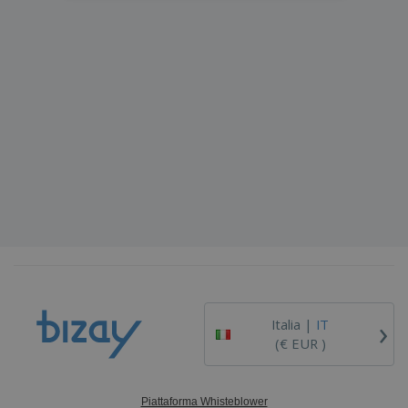
›
Italia |
IT
(€ EUR )
Piattaforma Whisteblower