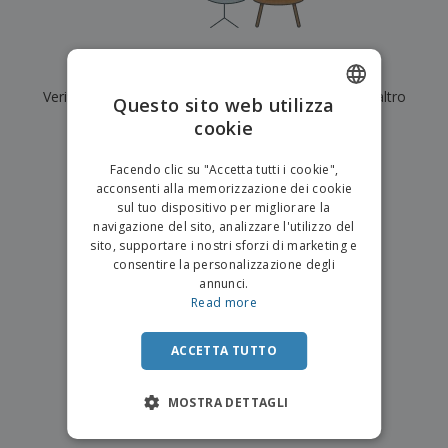
p
i
b
a
e
t
i
l
r
C
o
g
i
u
o
r
l
Al momento non ci sono risultati per
"
"
f
n
i
i
f
Verifica di averlo digitato correttamente o cerca un altro
f
Questo sito web utilizza
a
C
i
e
m
termine.
cookie
ENGLISH
o
c
z
e
m
i
i
n
×
ITALIAN
p
chiara ricerca
o
o
Facendo clic su "Accetta tutti i cookie",
t
T
r
n
acconsenti alla memorizzazione dei cookie
o
u
a
i
sul tuo dispositivo per migliorare la
t
p
e
navigazione del sito, analizzare l'utilizzo del
t
e
I
Accedi/Registrati
sito, supportare i nostri sforzi di marketing e
i
r
m
consentire la personalizzazione degli
i
T
b
annunci.
p
e
Servizio
a
Read more
r
m
Clienti
l
o
a
l
d
a
ACCETTA TUTTO
o
g
t
g
t
MOSTRA DETTAGLI
i
i
o