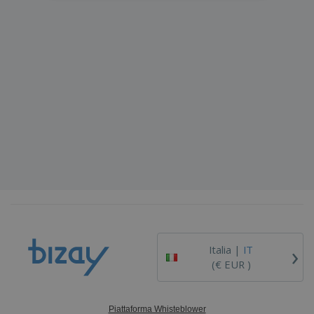
›
Italia |
IT
(€ EUR )
Piattaforma Whisteblower