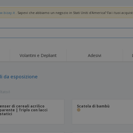
w.bizay.it
. Sapevi che abbiamo un negozio in Stati Uniti d'America? Fai i tuoi acquist
Volantini e Depliant
Adesivi
Off
Tendenze
Nuovi Prodotti
pro
Bandiere, Standardo e
li da esposizione
Roll-Up
Magl
Guidoni
Attrezzature e
Roll-up
Prod
forniture per servizi di
ltato/i
ristorazione
Consegna domicilio e
Usa e getta
Atti
takeaway
Adesivi, vinili e poster
Orologi da polso
Sma
enser di cereali acrilico
Scatola di bambù
parente | Triplo con lacci
Felpe con cappuccio
Coppe e Trofei
Scat
tatici
Espositori
Medaglie
Rega
Poster
Cibo e Caramelle
Prod