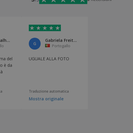
diogomagalhaes Magalhaes
Gabriela Freitas
G
llo
Portogallo
ima del
UGUALE ALLA FOTO
to è da
tà
ca
Traduzione automatica
Mostra originale