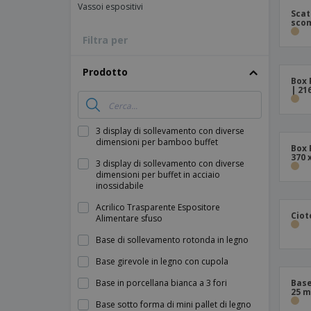
Vassoi espositivi
Scat
Calamite
scom
Striscioni Pubblicitari
Filtra per
Prodotto
Box 
| 21
3 display di sollevamento con diverse
dimensioni per bamboo buffet
Box 
370 
3 display di sollevamento con diverse
dimensioni per buffet in acciaio
inossidabile
Acrilico Trasparente Espositore
Ciot
Alimentare sfuso
Base di sollevamento rotonda in legno
Base girevole in legno con cupola
Base in porcellana bianca a 3 fori
Base
25 m
Base sotto forma di mini pallet di legno