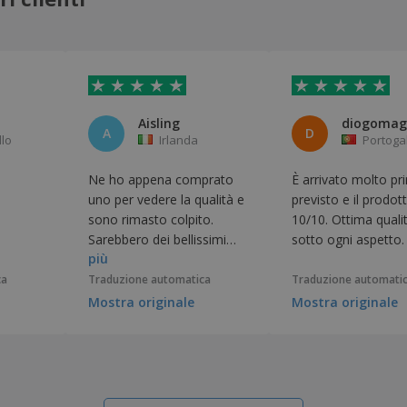
Aisling
A
D
llo
Irlanda
Portoga
Ne ho appena comprato
È arrivato molto pr
uno per vedere la qualità e
previsto e il prodot
sono rimasto colpito.
10/10. Ottima quali
Sarebbero dei bellissimi
sotto ogni aspetto.
più
regali personalizzati!
ca
Traduzione automatica
Traduzione automati
Mostra originale
Mostra originale