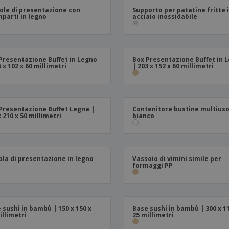
ole di presentazione con
Supporto per patatine fritte 
Valigie e zaini
Etichette per Stampanti
Libr
parti in legno
acciaio inossidabile
Presentazione Buffet in Legno
Box Presentazione Buffet in 
6 x 102 x 60 millimetri
| 203 x 152 x 60 millimetri
Presentazione Buffet Legna |
Contenitore bustine multiuso
x 210 x 50 millimetri
bianco
ola di presentazione in legno
Vassoio di vimini simile per
formaggi PP
 sushi in bambù | 150 x 150 x
Base sushi in bambù | 300 x 1
illimetri
25 millimetri