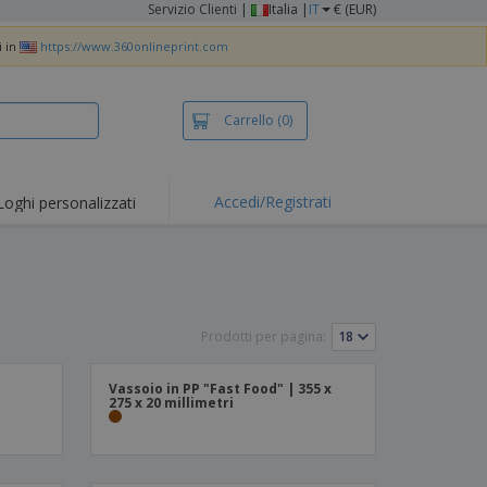
Servizio Clienti
|
Italia |
IT
€ (EUR)
i in
https://www.360onlineprint.com
Carrello
(0)
Accedi/Registrati
Loghi personalizzati
erte e
mozioni
iette e polo
otti Ricamati
Prodotti per pagina:
vità all'aria aperta
rtworking
Vassoio in PP "Fast Food" | 355 x
275 x 20 millimetri
ole per Spedizioni
li personalizzati
otti ecologici