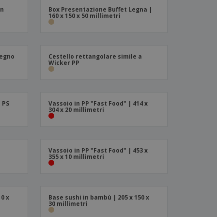
in
Box Presentazione Buffet Legna |
i e cataloghi
160 x 150 x 50 millimetri
Legno
Cestello rettangolare simile a
Wicker PP
 PS
Vassoio in PP "Fast Food" | 414 x
304 x 20 millimetri
Vassoio in PP "Fast Food" | 453 x
355 x 10 millimetri
10 x
Base sushi in bambù | 205 x 150 x
30 millimetri