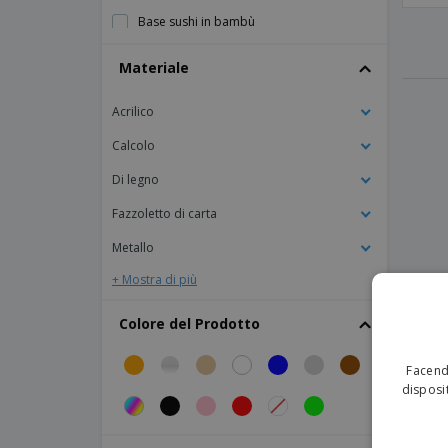
Base sushi in bambù
Box Presentazione Buffet Legna
Materiale
Box Presentazione Buffet in Legno
Acrilico
CESTO Baguette pp
Calcolo
Cestelli in PP
Cestello a cono con 2 contenitori in
Di legno
acciaio inox
Fazzoletto di carta
Cestello in Cono d'Acciaio Nero
Metallo
Cestello rettangolare simile a Wicker PP
+ Mostra di più
Cesti in VImini PP simili
Cesti ovali e 2 contenitori in acciaio
Colore del Prodotto
cromato
Cesti per posate in PP
Facendo
disposit
Cesti rettangolari di vimini simili con
maniglie IN PP
Cesti rettangolari in vimini in PP