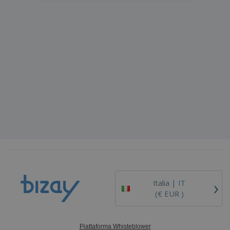
›
Italia |
IT
(€ EUR )
Piattaforma Whisteblower