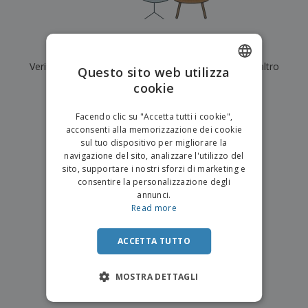
p
i
b
a
e
t
i
l
r
C
o
g
i
u
o
r
l
Al momento non ci sono risultati per
"
"
f
n
i
i
f
Verifica di averlo digitato correttamente o cerca un altro
f
Questo sito web utilizza
a
C
i
e
m
termine.
cookie
ENGLISH
o
c
z
e
m
i
i
n
×
ITALIAN
p
chiara ricerca
o
o
Facendo clic su "Accetta tutti i cookie",
t
T
r
n
acconsenti alla memorizzazione dei cookie
o
u
a
i
sul tuo dispositivo per migliorare la
t
p
e
navigazione del sito, analizzare l'utilizzo del
t
e
I
Accedi/Registrati
sito, supportare i nostri sforzi di marketing e
i
r
m
consentire la personalizzazione degli
i
T
b
annunci.
p
e
Servizio
a
Read more
r
m
Clienti
l
o
a
l
d
a
ACCETTA TUTTO
o
g
t
g
t
MOSTRA DETTAGLI
i
i
o