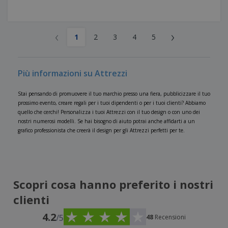
‹
›
1
2
3
4
5
Più informazioni su Attrezzi
Stai pensando di promuovere il tuo marchio presso una fiera, pubblicizzare il tuo
prossimo evento, creare regali per i tuoi dipendenti o per i tuoi clienti? Abbiamo
quello che cerchi! Personalizza i tuoi Attrezzi con il tuo design o con uno dei
nostri numerosi modelli. Se hai bisogno di aiuto potrai anche affidarti a un
grafico professionista che creerà il design per gli Attrezzi perfetti per te.
Scopri cosa hanno preferito i nostri
clienti
4.2
/5
48
Recensioni