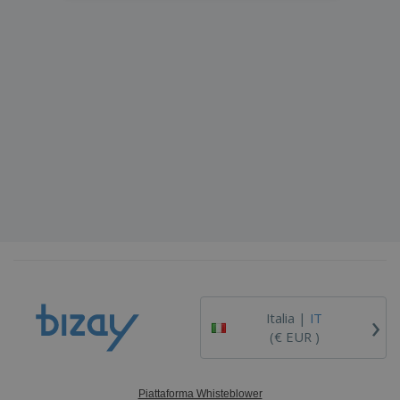
›
Italia |
IT
(€ EUR )
Piattaforma Whisteblower