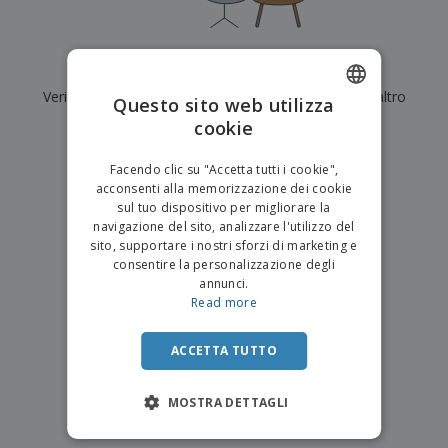
p
i
b
a
e
t
i
l
r
C
o
g
i
u
o
r
l
Al momento non ci sono risultati per
"
"
f
n
i
i
f
Verifica di averlo digitato correttamente o cerca un altro
f
Questo sito web utilizza
a
C
i
e
m
termine.
cookie
ENGLISH
o
c
z
e
m
i
i
n
×
ITALIAN
p
chiara ricerca
o
o
Facendo clic su "Accetta tutti i cookie",
t
T
r
n
acconsenti alla memorizzazione dei cookie
o
u
a
i
sul tuo dispositivo per migliorare la
t
p
e
navigazione del sito, analizzare l'utilizzo del
t
e
I
Accedi/Registrati
sito, supportare i nostri sforzi di marketing e
i
r
m
consentire la personalizzazione degli
i
T
b
annunci.
p
e
Servizio
a
Read more
r
m
Clienti
l
o
a
l
d
a
ACCETTA TUTTO
o
g
t
g
t
MOSTRA DETTAGLI
i
i
o