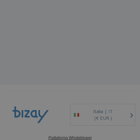
›
Italia |
IT
(€ EUR )
Piattaforma Whisteblower