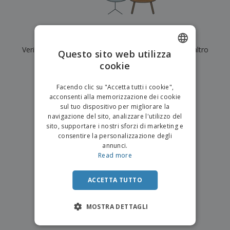
p
i
b
a
e
t
i
l
r
C
o
g
i
u
o
r
l
Al momento non ci sono risultati per
"
"
f
n
i
i
f
Verifica di averlo digitato correttamente o cerca un altro
f
Questo sito web utilizza
a
C
i
e
m
termine.
cookie
ENGLISH
o
c
z
e
m
i
i
n
×
ITALIAN
p
chiara ricerca
o
o
Facendo clic su "Accetta tutti i cookie",
t
T
r
n
acconsenti alla memorizzazione dei cookie
o
u
a
i
sul tuo dispositivo per migliorare la
t
p
e
navigazione del sito, analizzare l'utilizzo del
t
e
I
Accedi/Registrati
sito, supportare i nostri sforzi di marketing e
i
r
m
consentire la personalizzazione degli
i
T
b
annunci.
p
e
Servizio
a
Read more
r
m
Clienti
l
o
a
l
d
a
ACCETTA TUTTO
o
g
t
g
t
MOSTRA DETTAGLI
i
i
o