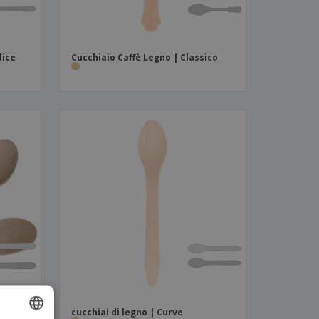
lice
Cucchiaio Caffè Legno | Classico
cucchiai di legno | Curve