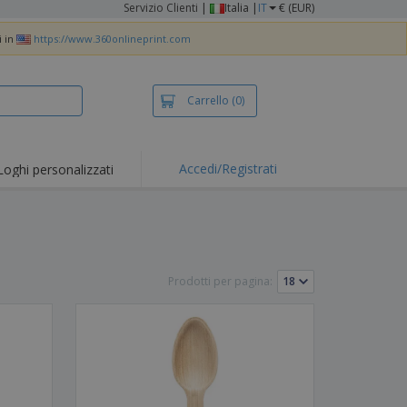
Servizio Clienti
|
Italia |
IT
€ (EUR)
i in
https://www.360onlineprint.com
Carrello
(0)
Accedi/Registrati
Loghi personalizzati
erte e
mozioni
iette e polo
otti Ricamati
Prodotti per pagina:
vità all'aria aperta
rtworking
ole per Spedizioni
li personalizzati
otti ecologici