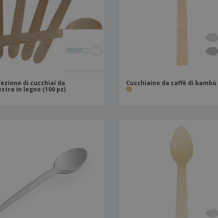
Valigie e zaini
Etichette per Stampanti
Libr
ezione di cucchiai da
Cucchiaino da caffè di bambù
stra in legno (100 pz)