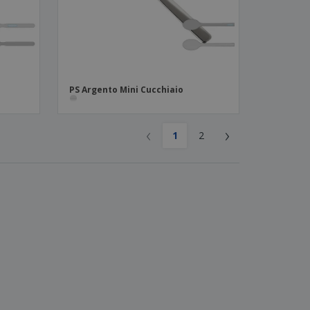
PS Argento Mini Cucchiaio
‹
›
1
2