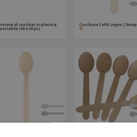
ezione di cucchiai in plastica
Cucchiaio Caffè Legno | Semp
ostabile (30 x 50 pz)
hiai di legno | Makan
Cucchiai da zuppa di legno