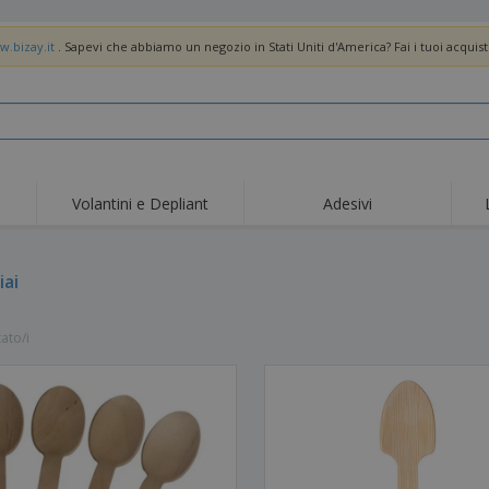
w.bizay.it
. Sapevi che abbiamo un negozio in Stati Uniti d'America? Fai i tuoi acquist
Volantini e Depliant
Adesivi
Off
Tendenze
Nuovi Prodotti
pro
Bandiere, Standardo e
iai
Roll-Up
Magl
Guidoni
Attrezzature e
Roll-up
Prod
forniture per servizi di
tato/i
ristorazione
Consegna domicilio e
Usa e getta
Atti
takeaway
Adesivi, vinili e poster
Orologi da polso
Sma
Felpe con cappuccio
Coppe e Trofei
Scat
Espositori
Medaglie
Rega
Poster
Cibo e Caramelle
Prod