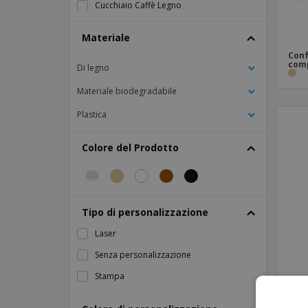
Cucchiaio Caffè Legno
Cucchiaio Gelato In Legno
Materiale
Cucchiaio Madeira Gelato
Conf
comp
Di legno
Cucchiaio per gelato madeira
PS Argento Mini Cucchiaio
Materiale biodegradabile
cucchiai di legno
Plastica
cucchiaio di legno
Colore del Prodotto
Tipo di personalizzazione
Laser
Senza personalizzazione
Stampa
cucc