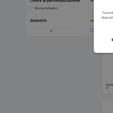
Colore di personalizzazione
Monocromatico
Facendo
disposit
Quantità
a
Cucc