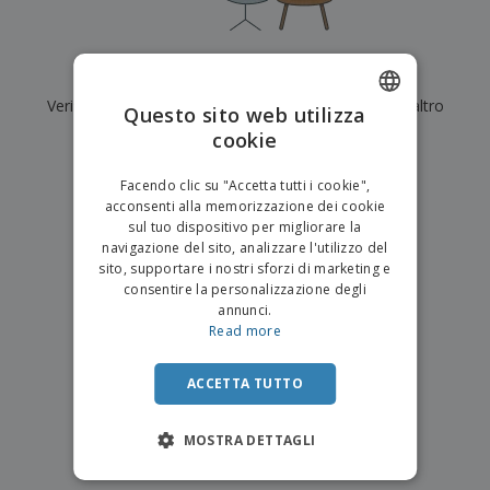
p
i
b
a
e
t
i
l
r
C
o
g
i
u
o
r
l
Al momento non ci sono risultati per
"
"
f
n
i
i
f
Verifica di averlo digitato correttamente o cerca un altro
f
Questo sito web utilizza
a
C
i
e
m
termine.
cookie
ENGLISH
o
c
z
e
m
i
i
n
×
ITALIAN
p
chiara ricerca
o
o
Facendo clic su "Accetta tutti i cookie",
t
T
r
n
acconsenti alla memorizzazione dei cookie
o
u
a
i
sul tuo dispositivo per migliorare la
t
p
e
navigazione del sito, analizzare l'utilizzo del
t
e
I
Accedi/Registrati
sito, supportare i nostri sforzi di marketing e
i
r
m
consentire la personalizzazione degli
i
T
b
annunci.
p
e
Servizio
a
Read more
r
m
Clienti
l
o
a
l
d
a
ACCETTA TUTTO
o
g
t
g
t
MOSTRA DETTAGLI
i
i
o