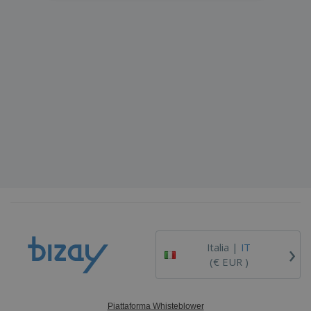
›
Italia |
IT
(€ EUR )
Piattaforma Whisteblower