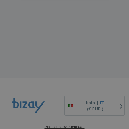
›
Italia |
IT
(€ EUR )
Piattaforma Whisteblower