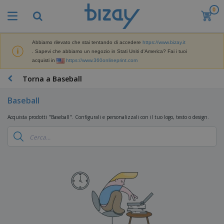
0
I
p
i
ù
Abbiamo rilevato che stai tentando di accedere
https://www.bizay.it
M
v
. Sapevi che abbiamo un negozio in Stati Uniti d'America? Fai i tuoi
a
e
acquisti in
https://www.360onlineprint.com
t
n
e
d
P
Torna a Baseball
r
u
r
i
t
o
a
Baseball
i
d
l
D
o
e
Acquista prodotti "Baseball". Configurali e personalizzali con il tuo logo, testo o design.
i
t
d
s
t
i
p
i
M
F
l
P
a
o
a
r
r
r
y
o
k
n
e
m
B
e
i
E
o
a
t
t
s
z
g
i
u
p
i
n
r
o
A
o
g
e
s
b
n