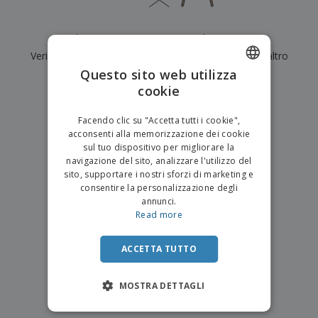
p
i
b
a
e
t
i
l
r
C
o
g
i
Al momento non ci sono risultati per
"
"
u
o
r
l
f
Verifica di averlo digitato correttamente o cerca un altro
n
i
i
f
f
Questo sito web utilizza
a
termine.
C
i
e
m
cookie
ENGLISH
o
c
z
e
×
m
chiara ricerca
i
i
n
ITALIAN
p
o
o
Facendo clic su "Accetta tutti i cookie",
t
T
r
n
acconsenti alla memorizzazione dei cookie
o
u
a
i
sul tuo dispositivo per migliorare la
t
p
e
navigazione del sito, analizzare l'utilizzo del
t
e
I
Accedi/Registrati
sito, supportare i nostri sforzi di marketing e
i
r
m
consentire la personalizzazione degli
i
T
b
annunci.
p
e
Servizio
a
Read more
r
m
Clienti
l
o
a
l
d
a
ACCETTA TUTTO
o
g
t
g
t
MOSTRA DETTAGLI
i
i
o