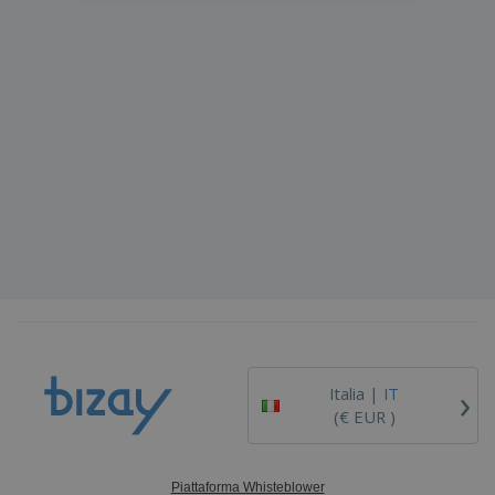
›
Italia |
IT
(€ EUR )
Piattaforma Whisteblower