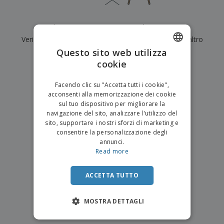
p
i
b
a
e
t
i
l
r
C
o
g
i
Al momento non ci sono risultati per
"
"
u
o
r
l
f
Verifica di averlo digitato correttamente o cerca un altro
n
i
i
f
f
Questo sito web utilizza
a
termine.
C
i
e
m
cookie
ENGLISH
o
c
z
e
×
m
chiara ricerca
i
i
n
ITALIAN
p
o
o
Facendo clic su "Accetta tutti i cookie",
t
T
r
n
acconsenti alla memorizzazione dei cookie
o
u
a
i
sul tuo dispositivo per migliorare la
t
p
e
navigazione del sito, analizzare l'utilizzo del
t
e
I
Accedi/Registrati
sito, supportare i nostri sforzi di marketing e
i
r
m
consentire la personalizzazione degli
i
T
b
annunci.
p
e
Servizio
a
Read more
r
m
Clienti
l
o
a
l
d
a
ACCETTA TUTTO
o
g
t
g
t
MOSTRA DETTAGLI
i
i
o