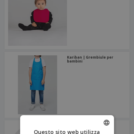
Kariban | Grembiule per
bambini
Kariban | Bavaglino
Questo sito web utilizza