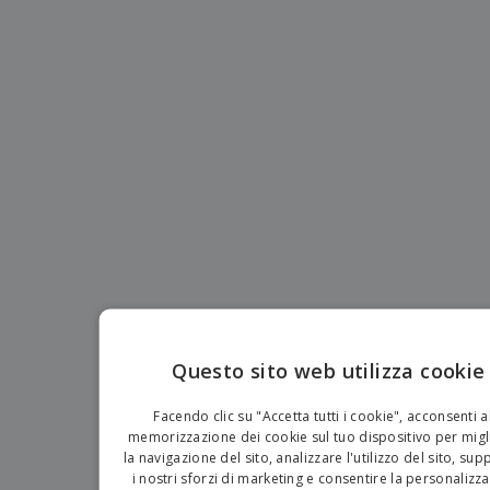
p
i
b
a
e
t
i
l
r
C
o
g
i
u
o
r
l
f
n
i
i
f
f
a
C
i
e
m
o
c
z
e
m
i
i
n
p
o
o
t
T
r
n
o
u
a
i
t
p
e
t
e
I
Accedi/Registrati
i
r
m
i
T
b
p
e
Servizio
a
r
m
Clienti
l
o
a
l
Questo sito web utilizza cookie
d
a
o
EN
g
t
Facendo clic su "Accetta tutti i cookie", acconsenti a
g
t
IT
memorizzazione dei cookie sul tuo dispositivo per migl
i
i
la navigazione del sito, analizzare l'utilizzo del sito, su
o
i nostri sforzi di marketing e consentire la personalizz