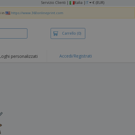
Servizio Clienti
|
Italia |
IT
€ (EUR)
i in
https://www.360onlineprint.com
Carrello
(0)
Accedi/Registrati
Loghi personalizzati
erte e
mozioni
iette e polo
otti Ricamati
vità all'aria aperta
rtworking
ole per Spedizioni
li personalizzati
otti ecologici