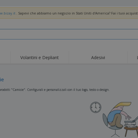
w.bizay.it
. Sapevi che abbiamo un negozio in Stati Uniti d'America? Fai i tuoi acquist
Volantini e Depliant
Adesivi
Off
Tendenze
Nuovi Prodotti
pro
Bandiere, Standardo e
ie
Roll-Up
Magl
Guidoni
Attrezzature e
Roll-up
Prod
rodotti "Camicie". Configurali e personalizzali con il tuo logo, testo o design.
forniture per servizi di
ristorazione
Consegna domicilio e
Usa e getta
Atti
takeaway
Adesivi, vinili e poster
Orologi da polso
Sma
Felpe con cappuccio
Coppe e Trofei
Scat
Espositori
Medaglie
Rega
Poster
Cibo e Caramelle
Prod