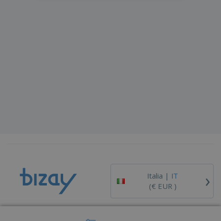
›
Italia |
IT
(€ EUR )
Piattaforma Whisteblower