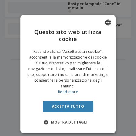
p
i
b
Basi per lampade "Cone" in
a
e
metallo
t
i
l
r
C
o
g
i
u
o
r
l
f
n
i
Lampada da tavolo "Nuova"
i
f
Acrilica
f
Questo sito web utilizza
a
C
i
e
m
cookie
ENGLISH
o
c
z
e
‹
›
m
i
i
1
n
ITALIAN
p
o
o
Facendo clic su "Accetta tutti i cookie",
t
T
r
n
acconsenti alla memorizzazione dei cookie
o
u
a
i
sul tuo dispositivo per migliorare la
t
p
e
navigazione del sito, analizzare l'utilizzo del
t
e
I
Accedi/Registrati
sito, supportare i nostri sforzi di marketing e
i
r
m
consentire la personalizzazione degli
i
T
b
annunci.
p
e
Servizio
a
Read more
r
m
Clienti
l
o
a
l
d
a
ACCETTA TUTTO
o
g
t
g
t
MOSTRA DETTAGLI
i
i
o