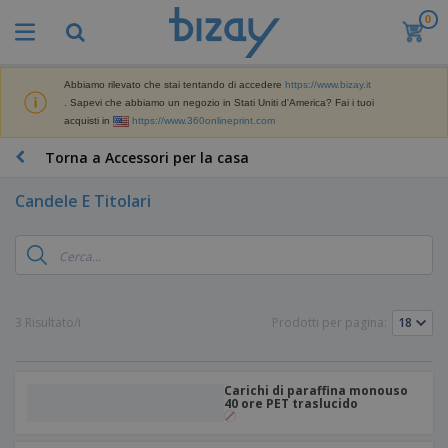
0
I
p
i
ù
Abbiamo rilevato che stai tentando di accedere
https://www.bizay.it
M
v
. Sapevi che abbiamo un negozio in Stati Uniti d'America? Fai i tuoi
a
e
acquisti in
https://www.360onlineprint.com
t
n
e
d
P
Torna a Accessori per la casa
r
u
r
i
t
o
a
Candele E Titolari
i
d
l
D
o
e
i
t
d
s
t
i
p
i
M
F
l
P
a
o
a
r
3 Risultato/i
Prodotti per pagina:
r
r
y
o
k
n
e
m
B
e
i
E
o
a
t
t
s
z
Carichi di paraffina monouso
g
i
u
p
40 ore PET traslucido
i
n
r
o
A
o
g
e
s
b
n