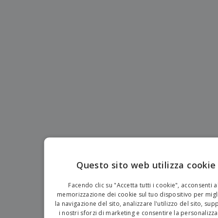
p
i
b
a
e
t
i
l
r
C
o
g
i
u
o
r
l
f
n
i
i
f
f
a
C
i
e
m
o
c
z
e
m
i
i
n
p
o
o
t
T
r
n
o
u
a
i
t
p
e
t
e
I
Accedi/Registrati
i
r
m
i
T
b
p
e
Servizio
a
r
m
Clienti
l
o
a
l
Questo sito web utilizza cookie
d
a
o
EN
g
t
Facendo clic su "Accetta tutti i cookie", acconsenti a
g
t
IT
memorizzazione dei cookie sul tuo dispositivo per migl
i
i
la navigazione del sito, analizzare l'utilizzo del sito, su
o
i nostri sforzi di marketing e consentire la personalizz