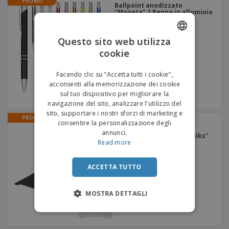
PROMO
Ballpoint anodizzato
"Moneta" | Penna in alluminio
Questo sito web utilizza
cookie
ENGLISH
ITALIAN
Facendo clic su "Accetta tutti i cookie",
acconsenti alla memorizzazione dei cookie
sul tuo dispositivo per migliorare la
navigazione del sito, analizzare l'utilizzo del
sito, supportare i nostri sforzi di marketing e
PROMO
Cappuccio in cotone 5
consentire la personalizzazione degli
pannelli con fermaglio
annunci.
rinforzo e aderente "Feniks"
Read more
| Cappellino di cotone
+
2
ACCETTA TUTTO
MOSTRA DETTAGLI