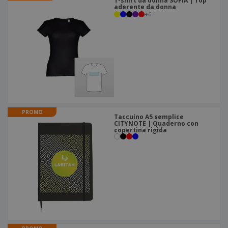
T-shirt da donna SOFIA | Top
aderente da donna
+
6
PROMO
Taccuino A5 semplice
CITYNOTE | Quaderno con
copertina rigida