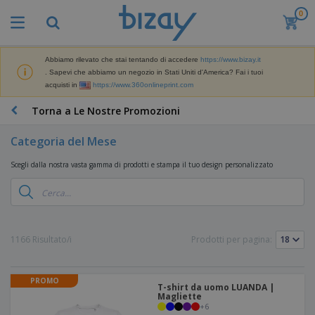
0
I
p
i
ù
Abbiamo rilevato che stai tentando di accedere
https://www.bizay.it
M
v
. Sapevi che abbiamo un negozio in Stati Uniti d'America? Fai i tuoi
a
e
acquisti in
https://www.360onlineprint.com
t
n
e
d
P
Torna a Le Nostre Promozioni
r
u
r
i
t
o
a
Categoria del Mese
i
d
l
D
o
e
Scegli dalla nostra vasta gamma di prodotti e stampa il tuo design personalizzato
i
t
d
s
t
i
p
i
M
F
l
P
a
o
a
r
r
r
y
o
1166 Risultato/i
Prodotti per pagina:
k
n
e
m
B
e
i
E
o
a
t
t
s
z
g
i
u
PROMO
p
i
T-shirt da uomo LUANDA |
n
r
o
Magliette
A
o
g
e
+
6
s
b
n