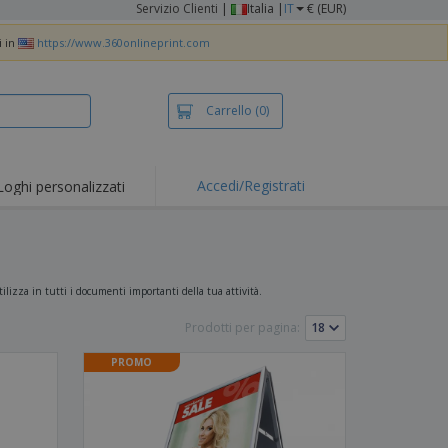
Servizio Clienti
|
Italia |
IT
€ (EUR)
i in
https://www.360onlineprint.com
Carrello
(0)
Accedi/Registrati
Loghi personalizzati
erte e
mozioni
iette e polo
otti Ricamati
utilizza in tutti i documenti importanti della tua attività.
vità all'aria aperta
Prodotti per pagina:
rtworking
PROMO
ole per Spedizioni
li personalizzati
otti ecologici