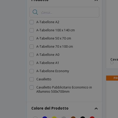
Calamite
Striscioni Pubblicitari
A-Tabellone A2
A-Tabellone 100 x 140 cm
A-Tabellone 50 x 70 cm
A-Tabellone 70 x 100 cm
A-Tabellone A0
Cava
A-Tabellone A1
A-Tabellone Economy
PR
Cavalletto
Cavalletto Pubblicitario Economico in
Alluminio 500x700mm
Cavalletto in Alluminio Passau per Interni
Nero
Colore del Prodotto
Cavalletto pieghevole in alluminio Belfast