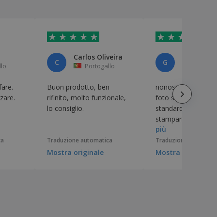
Carlos Oliveira
C
G
llo
Portogallo
Francia
fare.
Buon prodotto, ben
nonostante la qualit
zare.
rifinito, molto funzionale,
foto sia inferiore al
lo consiglio.
standard richiesto d
stampante, la quali
più
rimane molto accet
ca
Traduzione automatica
Traduzione automati
Mostra originale
Mostra originale