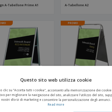
gn A-Tabellone Prime A1
A-Tabellone A2
OMO
PROMO
Questo sito web utilizza cookie
 clic su "Accetta tutti i cookie", acconsenti alla memorizzazione dei cookie
lletto in Alluminio Passau per
Cavalletto pubblicitario Kerr
ivo per migliorare la navigazione del sito, analizzare l'utilizzo del sito, sup
rni Nero
nostri sforzi di marketing e consentire la personalizzazione degli annunci.
Read more
OMO
PROMO