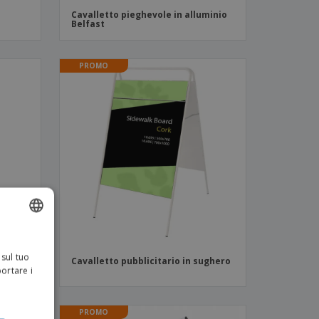
Cavalletto pieghevole in alluminio
Belfast
PROMO
ENGLISH
 sul tuo
y
Cavalletto pubblicitario in sughero
ITALIAN
portare i
PROMO