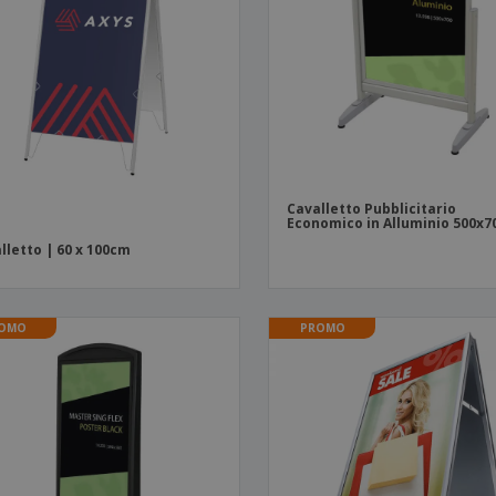
Valigie e zaini
Etichette per Stampanti
Libr
Cavalletto Pubblicitario
Economico in Alluminio 500x
lletto | 60 x 100cm
OMO
PROMO