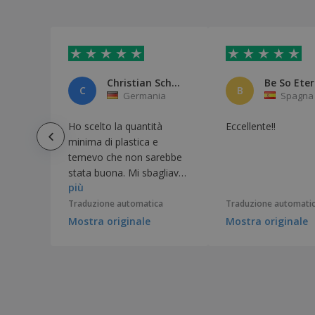
Christian Schnur
C
B
Germania
Spagna
Ho scelto la quantità
Eccellente!!
minima di plastica e
temevo che non sarebbe
stata buona. Mi sbagliavo:
più
è perfettamente adeguata
alle mie esigenze:
Traduzione automatica
Traduzione automati
sufficientemente robusta
Mostra originale
Mostra originale
e bella da vedere.