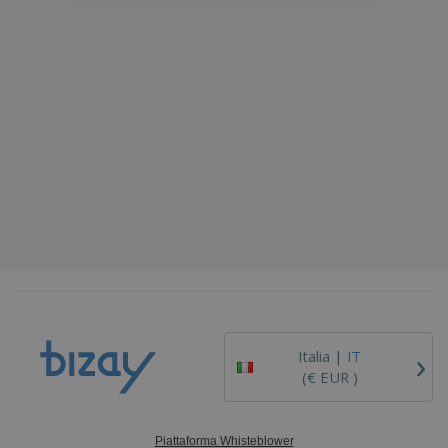
›
Italia |
IT
(€ EUR )
Piattaforma Whisteblower