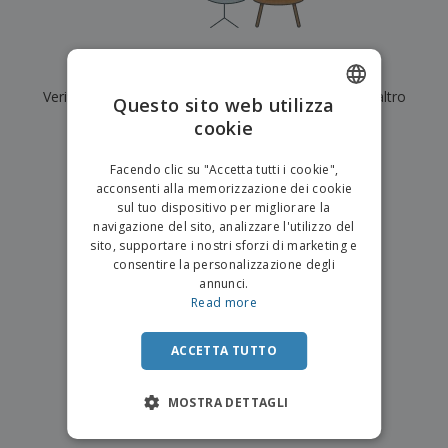
p
i
b
a
e
t
i
l
r
C
o
g
i
u
o
r
l
Al momento non ci sono risultati per
"
"
f
n
i
i
f
Verifica di averlo digitato correttamente o cerca un altro
f
Questo sito web utilizza
a
C
i
e
m
termine.
cookie
ENGLISH
o
c
z
e
m
i
i
n
×
ITALIAN
p
chiara ricerca
o
o
Facendo clic su "Accetta tutti i cookie",
t
T
r
n
acconsenti alla memorizzazione dei cookie
o
u
a
i
sul tuo dispositivo per migliorare la
t
p
e
navigazione del sito, analizzare l'utilizzo del
t
e
I
Accedi/Registrati
sito, supportare i nostri sforzi di marketing e
i
r
m
consentire la personalizzazione degli
i
T
b
annunci.
p
e
Servizio
a
Read more
r
m
Clienti
l
o
a
l
d
a
ACCETTA TUTTO
o
g
t
g
t
MOSTRA DETTAGLI
i
i
o