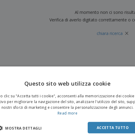
Valigie e zaini
Etichette per Stampanti
Libr
Al momento non ci sono risult
Verifica di averlo digitato correttamente o c
×
chiara ricerca
Questo sito web utilizza cookie
 clic su "Accetta tutti i cookie", acconsenti alla memorizzazione dei cookie
ivo per migliorare la navigazione del sito, analizzare l'utilizzo del sito, sup
nostri sforzi di marketing e consentire la personalizzazione degli annunci.
Read more
ACCETTA TUTTO
MOSTRA DETTAGLI