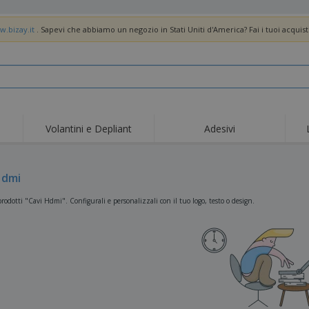
w.bizay.it
. Sapevi che abbiamo un negozio in Stati Uniti d'America? Fai i tuoi acquist
Volantini e Depliant
Adesivi
Off
Tendenze
Nuovi Prodotti
pro
Bandiere, Standardo e
Hdmi
Roll-Up
Magl
Guidoni
Attrezzature e
Roll-up
Prod
rodotti "Cavi Hdmi". Configurali e personalizzali con il tuo logo, testo o design.
forniture per servizi di
ristorazione
Consegna domicilio e
Usa e getta
Atti
takeaway
Adesivi, vinili e poster
Orologi da polso
Sma
Felpe con cappuccio
Coppe e Trofei
Scat
Espositori
Medaglie
Rega
Poster
Cibo e Caramelle
Prod