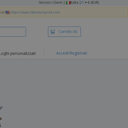
Servizio Clienti
|
Italia |
IT
€ (EUR)
i in
https://www.360onlineprint.com
Carrello
(0)
Accedi/Registrati
Loghi personalizzati
erte e
mozioni
iette e polo
otti Ricamati
vità all'aria aperta
rtworking
ole per Spedizioni
li personalizzati
otti ecologici