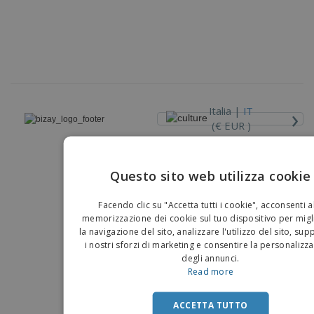
›
Italia |
IT
(€ EUR )
Piattaforma Whisteblower
Questo sito web utilizza cookie
Copyright © 2026 - BIZAY . Tutti i diritti riservati.
EN
Facendo clic su "Accetta tutti i cookie", acconsenti a
IT
memorizzazione dei cookie sul tuo dispositivo per migl
la navigazione del sito, analizzare l'utilizzo del sito, su
i nostri sforzi di marketing e consentire la personalizz
degli annunci.
Read more
ACCETTA TUTTO