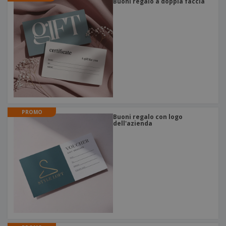
Buoni regalo a doppia faccia
PROMO
Buoni regalo con logo
dell'azienda