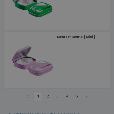
Mentos™ Menta | Mini |
‹
›
1
2
3
4
5