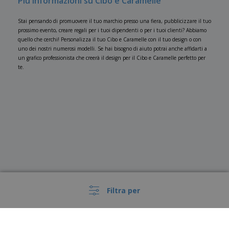
Più informazioni su Cibo e Caramelle
Stai pensando di promuovere il tuo marchio presso una fiera, pubblicizzare il tuo
prossimo evento, creare regali per i tuoi dipendenti o per i tuoi clienti? Abbiamo
quello che cerchi! Personalizza il tuo Cibo e Caramelle con il tuo design o con
uno dei nostri numerosi modelli. Se hai bisogno di aiuto potrai anche affidarti a
un grafico professionista che creerà il design per il Cibo e Caramelle perfetto per
te.
Filtra per