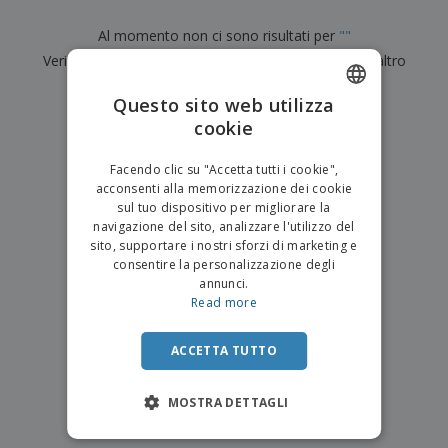
p
i
b
a
e
t
i
l
Al momento non ci sono risultati per
"
"
r
C
o
g
i
u
Verifica di averlo digitato correttamente o cerca un altro
o
r
l
f
n
i
i
termine.
f
f
Questo sito web utilizza
a
C
i
e
m
×
cookie
ENGLISH
o
chiara ricerca
c
z
e
m
i
i
n
ITALIAN
p
o
o
Facendo clic su "Accetta tutti i cookie",
t
T
r
n
acconsenti alla memorizzazione dei cookie
o
u
a
i
sul tuo dispositivo per migliorare la
t
p
e
navigazione del sito, analizzare l'utilizzo del
t
e
I
Accedi/Registrati
sito, supportare i nostri sforzi di marketing e
i
r
m
consentire la personalizzazione degli
i
T
b
annunci.
p
e
Servizio
a
Read more
r
m
Clienti
l
o
a
l
d
a
ACCETTA TUTTO
o
g
t
g
t
MOSTRA DETTAGLI
i
i
o