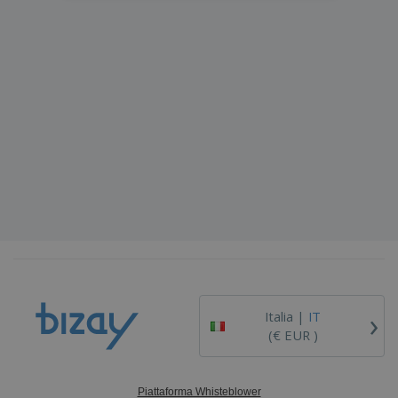
›
Italia |
IT
(€ EUR )
Piattaforma Whisteblower