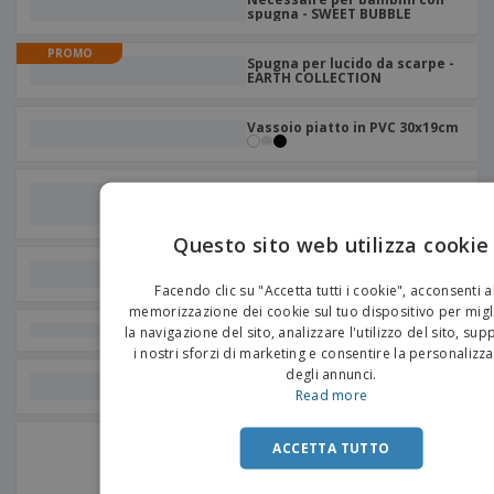
spugna - SWEET BUBBLE
PROMO
Spugna per lucido da scarpe -
EARTH COLLECTION
Vassoio piatto in PVC 30x19cm
Appendini antifurto in legno |
nessuna pinzetta
Questo sito web utilizza cookie
Appendini con pinze in legno
EN
Facendo clic su "Accetta tutti i cookie", acconsenti a
IT
memorizzazione dei cookie sul tuo dispositivo per migl
Calzascarpe di plastica
la navigazione del sito, analizzare l'utilizzo del sito, su
i nostri sforzi di marketing e consentire la personalizz
degli annunci.
Sacchetti per bucato Kraft
Read more
Vassoio Prodotti che ospitano
ACCETTA TUTTO
ABS trasparente