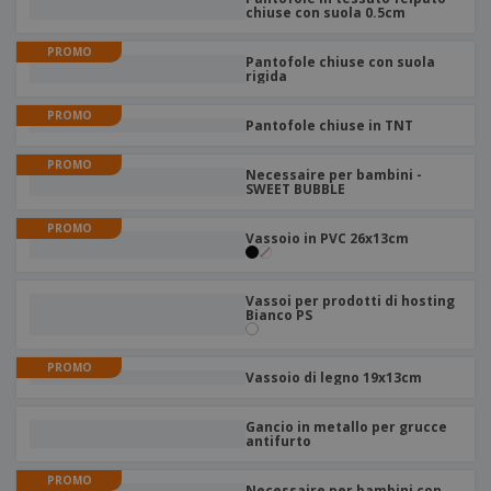
p
i
chiuse con suola 0.5cm
b
a
e
t
i
l
r
C
o
PROMO
g
i
Pantofole chiuse con suola
u
o
r
l
rigida
f
n
i
i
f
f
a
PROMO
C
i
Pantofole chiuse in TNT
e
m
o
c
z
e
m
i
PROMO
i
n
Necessaire per bambini -
p
o
o
SWEET BUBBLE
t
T
r
n
o
u
a
i
PROMO
t
Vassoio in PVC 26x13cm
p
e
t
e
I
Accedi/Registrati
i
r
m
i
T
Vassoi per prodotti di hosting
b
p
Bianco PS
e
Servizio
a
r
m
Clienti
l
o
a
l
PROMO
d
Vassoio di legno 19x13cm
a
o
g
t
g
Gancio in metallo per grucce
t
antifurto
i
i
o
PROMO
Necessaire per bambini con