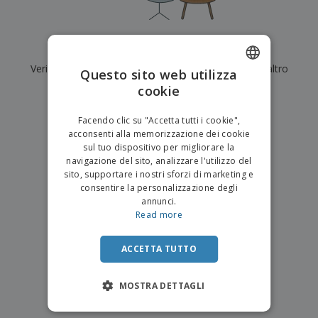
p
i
b
a
e
t
i
l
r
C
o
g
i
u
o
r
l
Al momento non ci sono risultati per
"
"
f
n
i
i
f
Verifica di averlo digitato correttamente o cerca un altro
f
Questo sito web utilizza
a
C
i
e
m
termine.
cookie
ENGLISH
o
c
z
e
m
i
i
n
×
ITALIAN
p
chiara ricerca
o
o
Facendo clic su "Accetta tutti i cookie",
t
T
r
n
acconsenti alla memorizzazione dei cookie
o
u
a
i
sul tuo dispositivo per migliorare la
t
p
e
navigazione del sito, analizzare l'utilizzo del
t
e
I
Accedi/Registrati
sito, supportare i nostri sforzi di marketing e
i
r
m
consentire la personalizzazione degli
i
T
b
annunci.
p
e
Servizio
a
Read more
r
m
Clienti
l
o
a
l
d
a
ACCETTA TUTTO
o
g
t
g
t
MOSTRA DETTAGLI
i
i
o