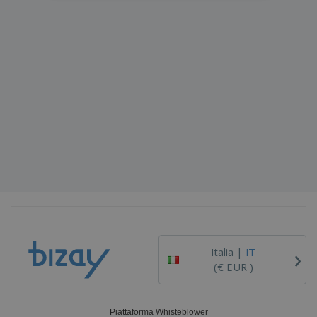
›
Italia |
IT
(€ EUR )
Piattaforma Whisteblower