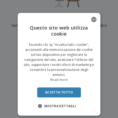
p
i
b
a
e
t
i
l
r
C
o
g
i
u
o
r
l
Al momento non ci sono risultati per
"
"
f
n
i
i
f
Verifica di averlo digitato correttamente o cerca un altro
f
Questo sito web utilizza
a
C
i
e
m
termine.
cookie
ENGLISH
o
c
z
e
m
i
i
n
×
ITALIAN
p
chiara ricerca
o
o
Facendo clic su "Accetta tutti i cookie",
t
T
r
n
acconsenti alla memorizzazione dei cookie
o
u
a
i
sul tuo dispositivo per migliorare la
t
p
e
navigazione del sito, analizzare l'utilizzo del
t
e
I
Accedi/Registrati
sito, supportare i nostri sforzi di marketing e
i
r
m
consentire la personalizzazione degli
i
T
b
annunci.
p
e
Servizio
a
Read more
r
m
Clienti
l
o
a
l
d
a
ACCETTA TUTTO
o
g
t
g
t
MOSTRA DETTAGLI
i
i
o