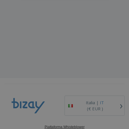
›
Italia |
IT
(€ EUR )
Piattaforma Whisteblower