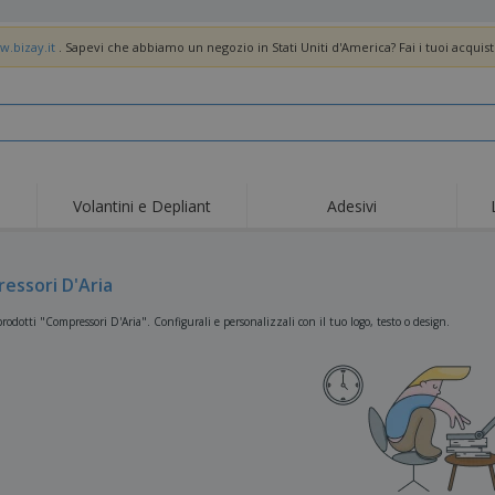
w.bizay.it
. Sapevi che abbiamo un negozio in Stati Uniti d'America? Fai i tuoi acquist
Volantini e Depliant
Adesivi
Off
Tendenze
Nuovi Prodotti
pro
Bandiere, Standardo e
essori D'Aria
Roll-Up
Magl
Guidoni
Attrezzature e
Roll-up
Prod
rodotti "Compressori D'Aria". Configurali e personalizzali con il tuo logo, testo o design.
forniture per servizi di
ristorazione
Consegna domicilio e
Usa e getta
Atti
takeaway
Adesivi, vinili e poster
Orologi da polso
Sma
Felpe con cappuccio
Coppe e Trofei
Scat
Espositori
Medaglie
Rega
Poster
Cibo e Caramelle
Prod