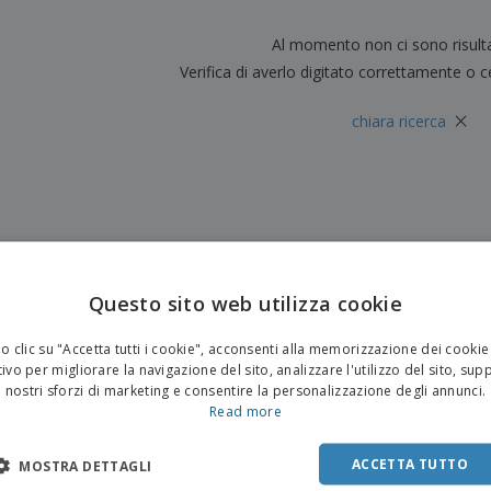
Valigie e zaini
Etichette per Stampanti
Libr
Al momento non ci sono risult
Verifica di averlo digitato correttamente o c
×
chiara ricerca
Questo sito web utilizza cookie
 clic su "Accetta tutti i cookie", acconsenti alla memorizzazione dei cookie
ivo per migliorare la navigazione del sito, analizzare l'utilizzo del sito, sup
nostri sforzi di marketing e consentire la personalizzazione degli annunci.
Read more
ACCETTA TUTTO
MOSTRA DETTAGLI