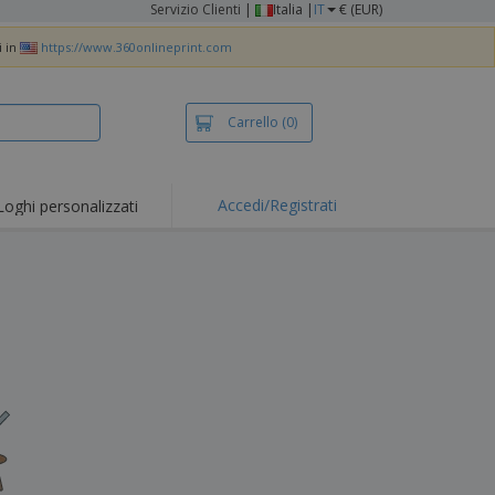
Servizio Clienti
|
Italia |
IT
€ (EUR)
i in
https://www.360onlineprint.com
Carrello
(0)
Accedi/Registrati
Loghi personalizzati
erte e
mozioni
iette e polo
otti Ricamati
vità all'aria aperta
rtworking
ole per Spedizioni
li personalizzati
otti ecologici