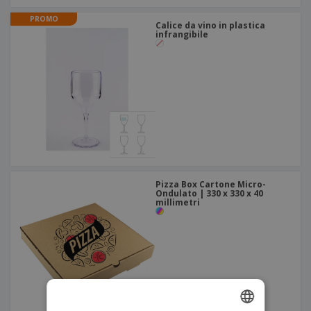
PROMO
Calice da vino in plastica
infrangibile
Pizza Box Cartone Micro-
Ondulato | 330 x 330 x 40
millimetri