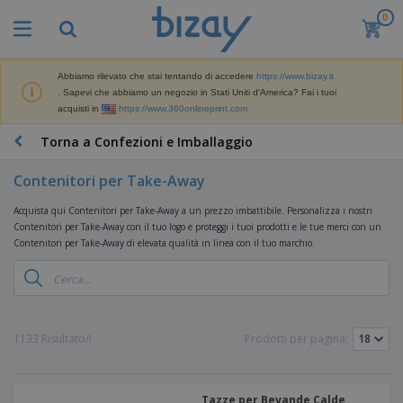
0
I
p
i
ù
Abbiamo rilevato che stai tentando di accedere
https://www.bizay.it
M
v
. Sapevi che abbiamo un negozio in Stati Uniti d'America? Fai i tuoi
a
e
acquisti in
https://www.360onlineprint.com
t
n
e
d
P
Torna a Confezioni e Imballaggio
r
u
r
i
t
o
a
Contenitori per Take-Away
i
d
l
D
o
e
Acquista qui Contenitori per Take-Away a un prezzo imbattibile. Personalizza i nostri
i
t
d
Contenitori per Take-Away con il tuo logo e proteggi i tuoi prodotti e le tue merci con un
s
t
i
Contenitori per Take-Away di elevata qualità in linea con il tuo marchio.
p
i
M
F
l
P
a
o
a
r
r
r
y
o
k
n
e
m
B
e
i
E
o
a
1133 Risultato/i
Prodotti per pagina:
t
t
s
z
g
i
u
p
i
n
r
o
A
o
g
e
s
b
n
Tazze per Bevande Calde