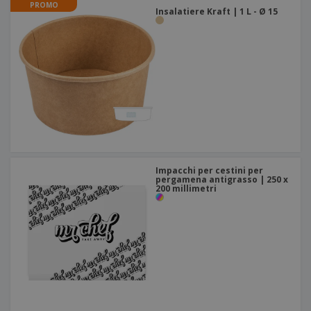
PROMO
Insalatiere Kraft | 1 L - Ø 15
Impacchi per cestini per
pergamena antigrasso | 250 x
200 millimetri