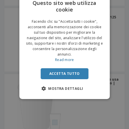
Questo sito web utilizza
cookie
ENGLISH
Bicchiere di Champagne
Luxury Transparent PS | 125
ITALIAN
ml
Facendo clic su "Accetta tutti i cookie",
acconsenti alla memorizzazione dei cookie
sul tuo dispositivo per migliorare la
navigazione del sito, analizzare l'utilizzo del
sito, supportare i nostri sforzi di marketing e
consentire la personalizzazione degli
annunci.
Read more
ACCETTA TUTTO
Tazze da bevande fredde usa
e getta su cartone bianco |
270 ml
MOSTRA DETTAGLI