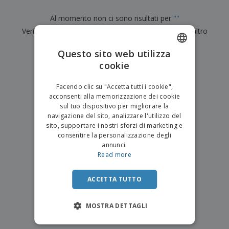
p
i
b
a
e
t
i
l
Al momento non ci sono risultati per
"
"
r
C
o
g
i
u
Verifica di averlo digitato correttamente o cerca un altro
o
r
l
f
n
i
i
termine.
f
f
Questo sito web utilizza
a
C
i
e
m
×
cookie
ENGLISH
o
chiara ricerca
c
z
e
m
i
i
n
ITALIAN
p
o
o
Facendo clic su "Accetta tutti i cookie",
t
T
r
n
acconsenti alla memorizzazione dei cookie
o
u
a
i
sul tuo dispositivo per migliorare la
t
p
e
navigazione del sito, analizzare l'utilizzo del
t
e
I
Accedi/Registrati
sito, supportare i nostri sforzi di marketing e
i
r
m
consentire la personalizzazione degli
i
T
b
annunci.
p
e
Servizio
a
Read more
r
m
Clienti
l
o
a
l
d
a
ACCETTA TUTTO
o
g
t
g
t
MOSTRA DETTAGLI
i
i
o