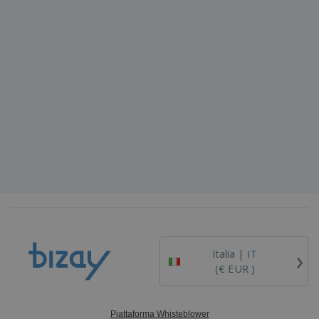
›
Italia |
IT
(€ EUR )
Piattaforma Whisteblower