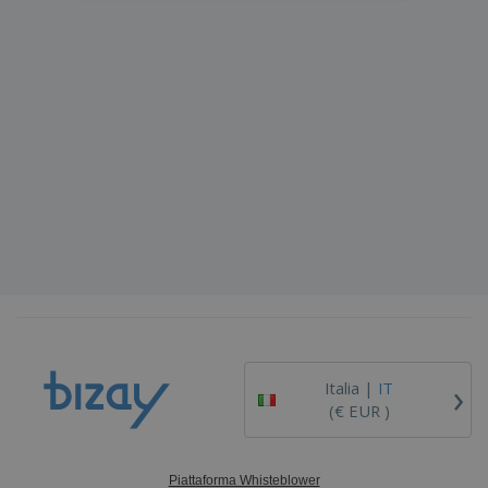
›
Italia |
IT
(€ EUR )
Piattaforma Whisteblower