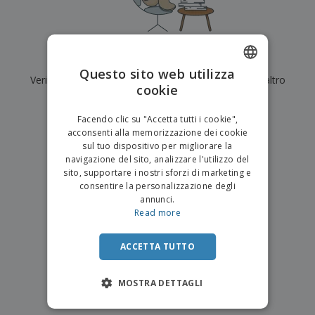
p
i
b
a
e
t
i
l
r
C
o
g
i
u
o
r
l
f
n
i
i
Al momento non ci sono risultati per
"
"
f
f
Questo sito web utilizza
a
C
i
Verifica di averlo digitato correttamente o cerca un altro
e
m
cookie
ENGLISH
o
c
z
termine.
e
m
i
i
n
ITALIAN
p
o
o
Facendo clic su "Accetta tutti i cookie",
t
×
T
r
chiara ricerca
n
acconsenti alla memorizzazione dei cookie
o
u
a
i
sul tuo dispositivo per migliorare la
t
p
e
navigazione del sito, analizzare l'utilizzo del
t
e
I
Accedi/Registrati
sito, supportare i nostri sforzi di marketing e
i
r
m
consentire la personalizzazione degli
i
T
b
annunci.
p
e
Servizio
a
Read more
r
m
Clienti
l
o
a
l
d
a
ACCETTA TUTTO
o
g
t
g
t
MOSTRA DETTAGLI
i
i
o