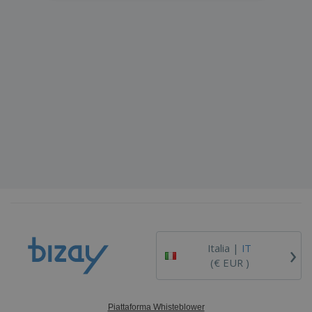
›
Italia |
IT
(€ EUR )
Piattaforma Whisteblower