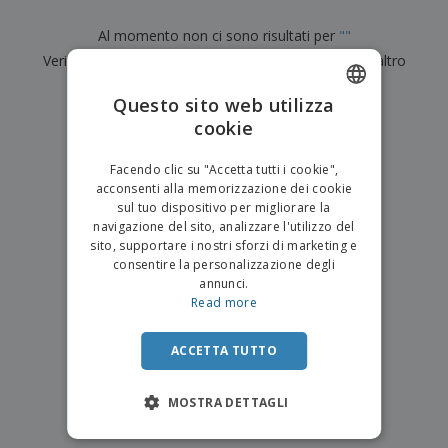
p
i
b
a
e
t
i
l
Al momento non ci sono risultati per
"
"
r
C
o
g
i
u
Verifica di averlo digitato correttamente o cerca un altro
o
r
l
f
n
i
i
termine.
f
f
Questo sito web utilizza
a
C
i
e
m
×
cookie
ENGLISH
o
chiara ricerca
c
z
e
m
i
i
n
ITALIAN
p
o
o
Facendo clic su "Accetta tutti i cookie",
t
T
r
n
acconsenti alla memorizzazione dei cookie
o
u
a
i
sul tuo dispositivo per migliorare la
t
p
e
navigazione del sito, analizzare l'utilizzo del
t
e
I
Accedi/Registrati
sito, supportare i nostri sforzi di marketing e
i
r
m
consentire la personalizzazione degli
i
T
b
annunci.
p
e
Servizio
a
Read more
r
m
Clienti
l
o
a
l
d
a
ACCETTA TUTTO
o
g
t
g
t
MOSTRA DETTAGLI
i
i
o