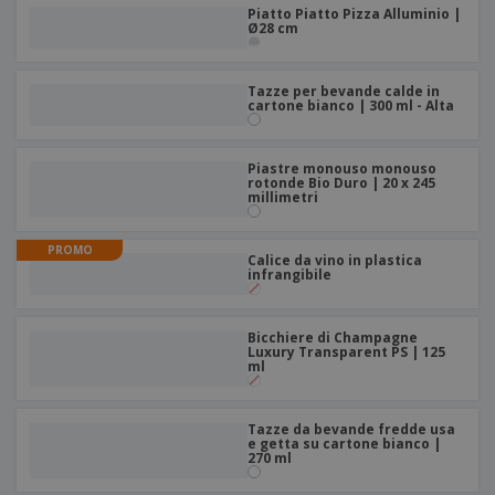
p
i
b
Piatto Piatto Pizza Alluminio |
a
e
Ø28 cm
t
i
l
r
C
o
g
i
u
o
r
l
f
n
i
Tazze per bevande calde in
i
f
cartone bianco | 300 ml - Alta
f
a
C
i
e
m
o
c
z
e
m
i
i
Piastre monouso monouso
n
p
rotonde Bio Duro | 20 x 245
o
o
t
T
millimetri
r
n
o
u
a
i
t
p
e
PROMO
t
Calice da vino in plastica
e
I
Accedi/Registrati
infrangibile
i
r
m
i
T
b
p
e
Servizio
a
r
Bicchiere di Champagne
m
Clienti
l
Luxury Transparent PS | 125
o
a
l
ml
d
a
o
g
t
g
Tazze da bevande fredde usa
t
e getta su cartone bianco |
i
i
270 ml
o