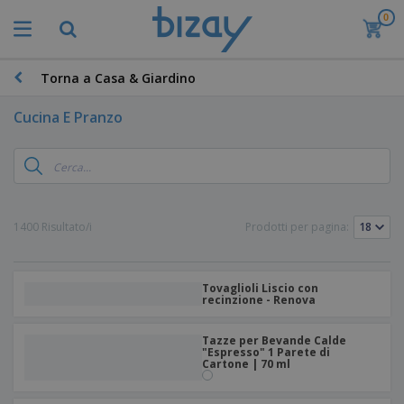
0
I
p
i
ù
Torna a Casa & Giardino
M
v
a
e
t
Cucina E Pranzo
n
e
d
P
r
u
r
i
t
o
a
i
d
l
D
o
e
i
t
1400 Risultato/i
d
Prodotti per pagina:
s
t
i
p
i
M
F
l
P
a
o
a
r
Tovaglioli Liscio con
r
r
y
recinzione - Renova
o
k
n
e
m
B
e
i
E
o
a
t
Tazze per Bevande Calde
t
s
z
"Espresso" 1 Parete di
g
i
u
p
Cartone | 70 ml
i
n
r
o
A
o
g
e
s
b
n