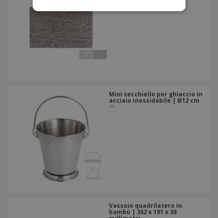
Mini secchiello per ghiaccio in
acciaio inossidabile | Ø12 cm
Vassoio quadrilatero in
bambù | 362 x 191 x 38