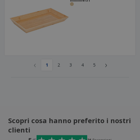
millimetri
‹
›
1
2
3
4
5
Scopri cosa hanno preferito i nostri
clienti