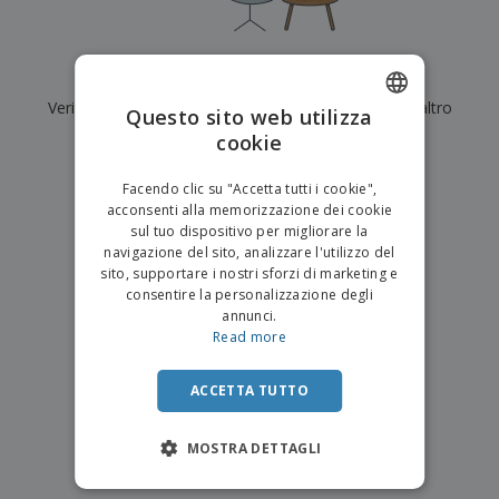
p
i
b
a
e
t
i
l
r
C
o
g
i
u
o
r
l
Al momento non ci sono risultati per
"
"
f
n
i
i
f
Verifica di averlo digitato correttamente o cerca un altro
f
Questo sito web utilizza
a
C
i
e
m
termine.
cookie
ENGLISH
o
c
z
e
m
i
i
n
×
ITALIAN
p
chiara ricerca
o
o
Facendo clic su "Accetta tutti i cookie",
t
T
r
n
acconsenti alla memorizzazione dei cookie
o
u
a
i
sul tuo dispositivo per migliorare la
t
p
e
navigazione del sito, analizzare l'utilizzo del
t
e
I
Accedi/Registrati
sito, supportare i nostri sforzi di marketing e
i
r
m
consentire la personalizzazione degli
i
T
b
annunci.
p
e
Servizio
a
Read more
r
m
Clienti
l
o
a
l
d
a
ACCETTA TUTTO
o
g
t
g
t
MOSTRA DETTAGLI
i
i
o