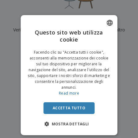
p
i
b
a
e
t
i
l
r
C
o
g
i
u
o
r
l
Al momento non ci sono risultati per
"
"
f
n
i
i
f
Verifica di averlo digitato correttamente o cerca un altro
f
Questo sito web utilizza
a
C
i
e
m
termine.
cookie
ENGLISH
o
c
z
e
m
i
i
n
×
ITALIAN
p
chiara ricerca
o
o
Facendo clic su "Accetta tutti i cookie",
t
T
r
n
acconsenti alla memorizzazione dei cookie
o
u
a
i
sul tuo dispositivo per migliorare la
t
p
e
navigazione del sito, analizzare l'utilizzo del
t
e
I
Accedi/Registrati
sito, supportare i nostri sforzi di marketing e
i
r
m
consentire la personalizzazione degli
i
T
b
annunci.
p
e
Servizio
a
Read more
r
m
Clienti
l
o
a
l
d
a
ACCETTA TUTTO
o
g
t
g
t
MOSTRA DETTAGLI
i
i
o