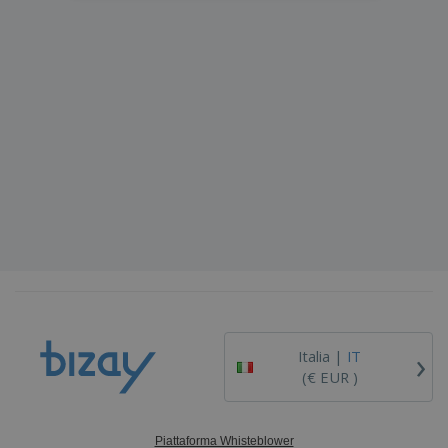
›
Italia |
IT
(€ EUR )
Piattaforma Whisteblower