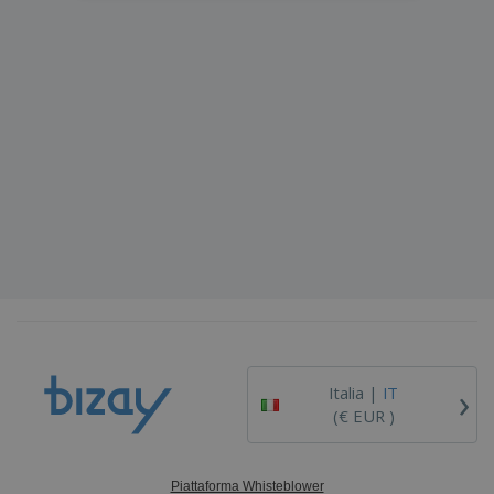
›
Italia |
IT
(€ EUR )
Piattaforma Whisteblower