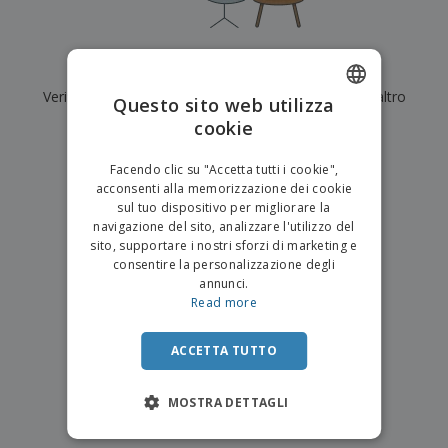
p
i
b
a
e
t
i
l
r
C
o
g
i
u
o
r
l
Al momento non ci sono risultati per
"
"
f
n
i
i
f
Verifica di averlo digitato correttamente o cerca un altro
f
Questo sito web utilizza
a
C
i
e
m
termine.
cookie
ENGLISH
o
c
z
e
m
i
i
n
×
ITALIAN
p
chiara ricerca
o
o
Facendo clic su "Accetta tutti i cookie",
t
T
r
n
acconsenti alla memorizzazione dei cookie
o
u
a
i
sul tuo dispositivo per migliorare la
t
p
e
navigazione del sito, analizzare l'utilizzo del
t
e
I
Accedi/Registrati
sito, supportare i nostri sforzi di marketing e
i
r
m
consentire la personalizzazione degli
i
T
b
annunci.
p
e
Servizio
a
Read more
r
m
Clienti
l
o
a
l
d
a
ACCETTA TUTTO
o
g
t
g
t
MOSTRA DETTAGLI
i
i
o