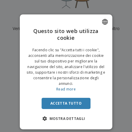
p
i
b
a
e
t
i
l
r
C
o
g
i
u
o
r
l
Al momento non ci sono risultati per
"
"
f
n
i
i
f
Verifica di averlo digitato correttamente o cerca un altro
f
Questo sito web utilizza
a
C
i
e
m
termine.
cookie
ENGLISH
o
c
z
e
m
i
i
n
×
ITALIAN
p
chiara ricerca
o
o
Facendo clic su "Accetta tutti i cookie",
t
T
r
n
acconsenti alla memorizzazione dei cookie
o
u
a
i
sul tuo dispositivo per migliorare la
t
p
e
navigazione del sito, analizzare l'utilizzo del
t
e
I
Accedi/Registrati
sito, supportare i nostri sforzi di marketing e
i
r
m
consentire la personalizzazione degli
i
T
b
annunci.
p
e
Servizio
a
Read more
r
m
Clienti
l
o
a
l
d
a
ACCETTA TUTTO
o
g
t
g
t
MOSTRA DETTAGLI
i
i
o