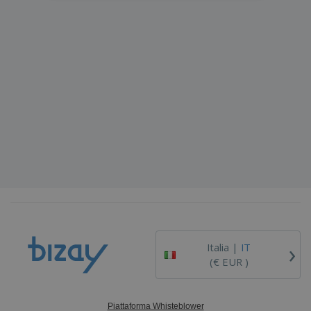
›
Italia |
IT
(€ EUR )
Piattaforma Whisteblower