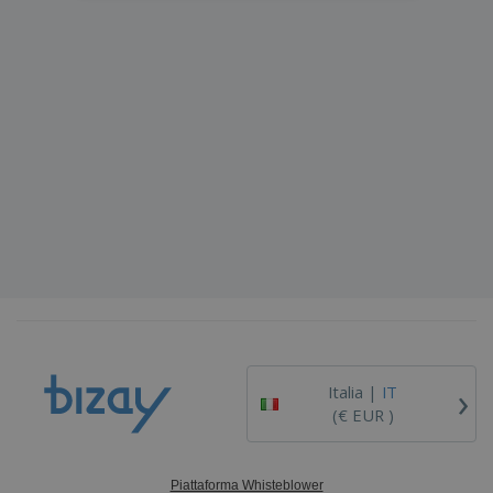
›
Italia |
IT
(€ EUR )
Piattaforma Whisteblower