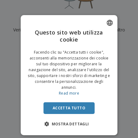
p
i
b
a
e
t
i
l
r
C
o
g
i
u
o
r
l
Al momento non ci sono risultati per
"
"
f
n
i
i
f
Verifica di averlo digitato correttamente o cerca un altro
f
Questo sito web utilizza
a
C
i
e
m
termine.
cookie
ENGLISH
o
c
z
e
m
i
i
n
×
ITALIAN
p
chiara ricerca
o
o
Facendo clic su "Accetta tutti i cookie",
t
T
r
n
acconsenti alla memorizzazione dei cookie
o
u
a
i
sul tuo dispositivo per migliorare la
t
p
e
navigazione del sito, analizzare l'utilizzo del
t
e
I
Accedi/Registrati
sito, supportare i nostri sforzi di marketing e
i
r
m
consentire la personalizzazione degli
i
T
b
annunci.
p
e
Servizio
a
Read more
r
m
Clienti
l
o
a
l
d
a
ACCETTA TUTTO
o
g
t
g
t
MOSTRA DETTAGLI
i
i
o