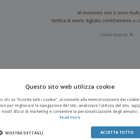
Valigie e zaini
Etichette per Stampanti
Libr
Al momento non ci sono risult
Verifica di averlo digitato correttamente o c
×
chiara ricerca
Questo sito web utilizza cookie
 clic su "Accetta tutti i cookie", acconsenti alla memorizzazione dei cookie
ivo per migliorare la navigazione del sito, analizzare l'utilizzo del sito, sup
nostri sforzi di marketing e consentire la personalizzazione degli annunci.
Read more
ACCETTA TUTTO
MOSTRA DETTAGLI