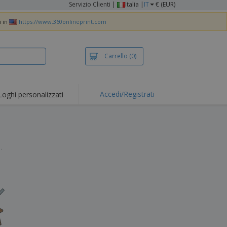
Servizio Clienti
|
Italia |
IT
€ (EUR)
i in
https://www.360onlineprint.com
Carrello
(0)
Accedi/Registrati
Loghi personalizzati
erte e
mozioni
iette e polo
otti Ricamati
.
vità all'aria aperta
rtworking
ole per Spedizioni
li personalizzati
otti ecologici