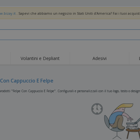
w.bizay.it
. Sapevi che abbiamo un negozio in Stati Uniti d'America? Fai i tuoi acquist
Volantini e Depliant
Adesivi
Off
Tendenze
Nuovi Prodotti
pro
Bandiere, Standardo e
 Con Cappuccio E Felpe
Roll-Up
Magl
Guidoni
Attrezzature e
Roll-up
Prod
rodotti "Felpe Con Cappuccio E Felpe". Configurali e personalizzali con il tuo logo, testo o design
forniture per servizi di
ristorazione
Consegna domicilio e
Usa e getta
Atti
takeaway
Adesivi, vinili e poster
Orologi da polso
Sma
Felpe con cappuccio
Coppe e Trofei
Scat
Espositori
Medaglie
Rega
Poster
Cibo e Caramelle
Prod