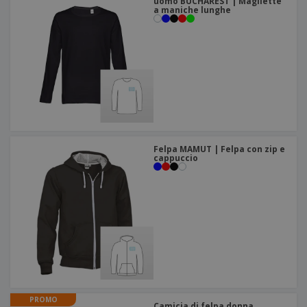
uomo BUCHAREST | Magliette
a maniche lunghe
Felpa MAMUT | Felpa con zip e
cappuccio
PROMO
Camicia di felpa donna