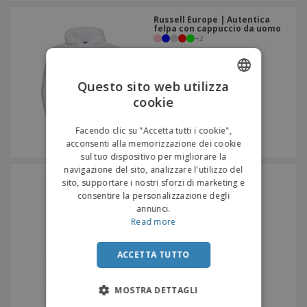
Russell Europe | Autentica
felpa con cappuccio da uomo
+
2
Questo sito web utilizza
cookie
ENGLISH
ITALIAN
Facendo clic su "Accetta tutti i cookie",
acconsenti alla memorizzazione dei cookie
sul tuo dispositivo per migliorare la
navigazione del sito, analizzare l'utilizzo del
SOL'S | Felpa unisex
sito, supportare i nostri sforzi di marketing e
+
3
consentire la personalizzazione degli
annunci.
Read more
ACCETTA TUTTO
MOSTRA DETTAGLI