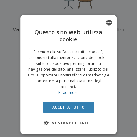
p
i
b
a
e
t
i
l
r
C
o
g
i
u
o
r
l
Al momento non ci sono risultati per
"
"
f
n
i
i
f
Verifica di averlo digitato correttamente o cerca un altro
f
Questo sito web utilizza
a
C
i
e
m
termine.
cookie
ENGLISH
o
c
z
e
m
i
i
n
×
ITALIAN
p
chiara ricerca
o
o
Facendo clic su "Accetta tutti i cookie",
t
T
r
n
acconsenti alla memorizzazione dei cookie
o
u
a
i
sul tuo dispositivo per migliorare la
t
p
e
navigazione del sito, analizzare l'utilizzo del
t
e
I
Accedi/Registrati
sito, supportare i nostri sforzi di marketing e
i
r
m
consentire la personalizzazione degli
i
T
b
annunci.
p
e
Servizio
a
Read more
r
m
Clienti
l
o
a
l
d
a
ACCETTA TUTTO
o
g
t
g
t
MOSTRA DETTAGLI
i
i
o