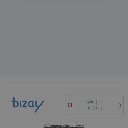
›
Italia |
IT
(€ EUR )
Piattaforma Whisteblower