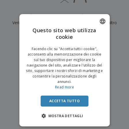
p
i
b
a
e
t
i
l
r
C
o
g
i
Al momento non ci sono risultati per
"
"
u
o
r
l
f
Verifica di averlo digitato correttamente o cerca un altro
n
i
i
f
f
Questo sito web utilizza
a
termine.
C
i
e
m
cookie
ENGLISH
o
c
z
e
×
m
chiara ricerca
i
i
n
ITALIAN
p
o
o
Facendo clic su "Accetta tutti i cookie",
t
T
r
n
acconsenti alla memorizzazione dei cookie
o
u
a
i
sul tuo dispositivo per migliorare la
t
p
e
navigazione del sito, analizzare l'utilizzo del
t
e
I
Accedi/Registrati
sito, supportare i nostri sforzi di marketing e
i
r
m
consentire la personalizzazione degli
i
T
b
annunci.
p
e
Servizio
a
Read more
r
m
Clienti
l
o
a
l
d
a
ACCETTA TUTTO
o
g
t
g
t
MOSTRA DETTAGLI
i
i
o