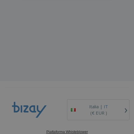
›
Italia |
IT
(€ EUR )
Piattaforma Whisteblower