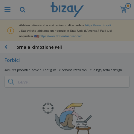
0
I
p
i
ù
Abbiamo rilevato che stai tentando di accedere
https://www.bizay.it
M
v
. Sapevi che abbiamo un negozio in Stati Uniti d'America? Fai i tuoi
a
e
acquisti in
https://www.360onlineprint.com
t
n
e
d
P
Torna a Rimozione Peli
r
u
r
i
t
o
a
Forbici
i
d
l
D
o
e
Acquista prodotti "Forbici". Configurali e personalizzali con il tuo logo, testo o design.
i
t
d
s
t
i
p
i
M
F
l
P
a
o
a
r
r
r
y
o
k
n
e
m
B
e
i
E
o
a
t
t
s
z
g
i
u
p
i
n
r
o
A
o
g
e
s
b
n