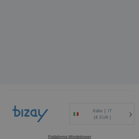
›
Italia |
IT
(€ EUR )
Piattaforma Whisteblower