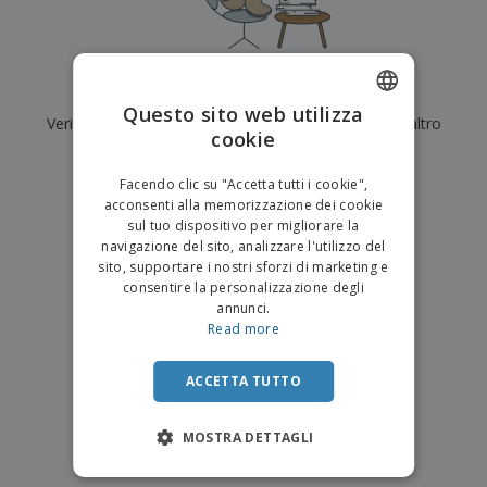
p
i
b
a
e
t
i
l
r
C
o
g
i
u
o
r
l
f
n
i
i
Al momento non ci sono risultati per
"
"
f
f
Questo sito web utilizza
a
C
i
Verifica di averlo digitato correttamente o cerca un altro
e
m
cookie
ENGLISH
o
c
z
termine.
e
m
i
i
n
ITALIAN
p
o
o
Facendo clic su "Accetta tutti i cookie",
t
×
T
r
chiara ricerca
n
acconsenti alla memorizzazione dei cookie
o
u
a
i
sul tuo dispositivo per migliorare la
t
p
e
navigazione del sito, analizzare l'utilizzo del
t
e
I
Accedi/Registrati
sito, supportare i nostri sforzi di marketing e
i
r
m
consentire la personalizzazione degli
i
T
b
annunci.
p
e
Servizio
a
Read more
r
m
Clienti
l
o
a
l
d
a
ACCETTA TUTTO
o
g
t
g
t
MOSTRA DETTAGLI
i
i
o