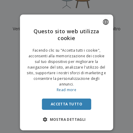
p
i
b
a
e
t
i
l
r
C
o
g
i
u
o
r
l
Al momento non ci sono risultati per
"
"
f
n
i
i
f
Verifica di averlo digitato correttamente o cerca un altro
f
Questo sito web utilizza
a
C
i
e
m
termine.
cookie
ENGLISH
o
c
z
e
m
i
i
n
×
ITALIAN
p
chiara ricerca
o
o
Facendo clic su "Accetta tutti i cookie",
t
T
r
n
acconsenti alla memorizzazione dei cookie
o
u
a
i
sul tuo dispositivo per migliorare la
t
p
e
navigazione del sito, analizzare l'utilizzo del
t
e
I
Accedi/Registrati
sito, supportare i nostri sforzi di marketing e
i
r
m
consentire la personalizzazione degli
i
T
b
annunci.
p
e
Servizio
a
Read more
r
m
Clienti
l
o
a
l
d
a
ACCETTA TUTTO
o
g
t
g
t
MOSTRA DETTAGLI
i
i
o