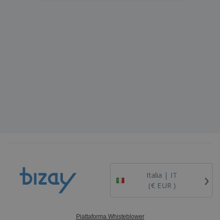
›
Italia |
IT
(€ EUR )
Piattaforma Whisteblower