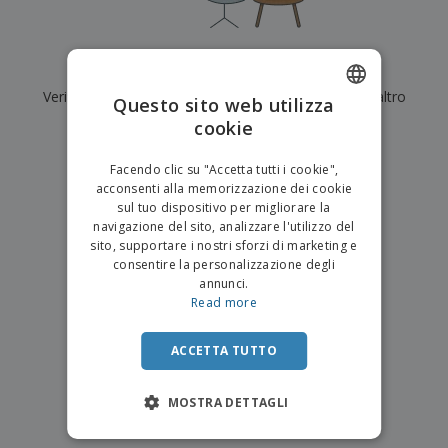
p
i
b
a
e
t
i
l
r
C
o
g
i
u
o
r
l
Al momento non ci sono risultati per
"
"
f
n
i
i
f
Verifica di averlo digitato correttamente o cerca un altro
f
Questo sito web utilizza
a
C
i
e
m
termine.
cookie
ENGLISH
o
c
z
e
m
i
i
n
×
ITALIAN
p
chiara ricerca
o
o
Facendo clic su "Accetta tutti i cookie",
t
T
r
n
acconsenti alla memorizzazione dei cookie
o
u
a
i
sul tuo dispositivo per migliorare la
t
p
e
navigazione del sito, analizzare l'utilizzo del
t
e
I
Accedi/Registrati
sito, supportare i nostri sforzi di marketing e
i
r
m
consentire la personalizzazione degli
i
T
b
annunci.
p
e
Servizio
a
Read more
r
m
Clienti
l
o
a
l
d
a
ACCETTA TUTTO
o
g
t
g
t
MOSTRA DETTAGLI
i
i
o