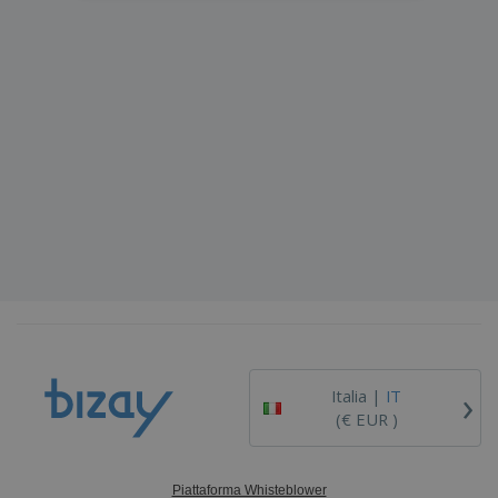
›
Italia |
IT
(€ EUR )
Piattaforma Whisteblower