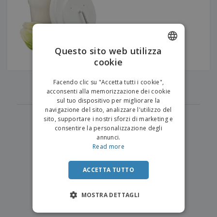
p
i
b
a
e
t
i
l
r
C
o
g
i
u
o
r
l
f
n
i
i
f
f
Questo sito web utilizza
a
C
i
e
m
cookie
ENGLISH
o
c
z
e
m
i
i
n
ITALIAN
p
‹
›
o
o
Facendo clic su "Accetta tutti i cookie",
t
1
T
r
n
acconsenti alla memorizzazione dei cookie
o
u
a
i
sul tuo dispositivo per migliorare la
t
p
e
navigazione del sito, analizzare l'utilizzo del
t
e
I
Accedi/Registrati
sito, supportare i nostri sforzi di marketing e
i
r
m
consentire la personalizzazione degli
i
T
b
annunci.
p
e
Servizio
a
Read more
r
m
Clienti
l
o
a
l
d
a
ACCETTA TUTTO
o
g
t
g
t
MOSTRA DETTAGLI
i
i
o