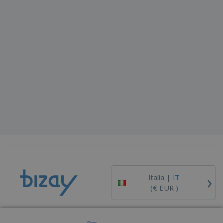
›
Italia |
IT
(€ EUR )
Piattaforma Whisteblower