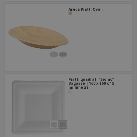
Areca Piatti Ovali
Piatti quadrati "Bionic"
Bagasse | 160 x 160 x 15
millimetri