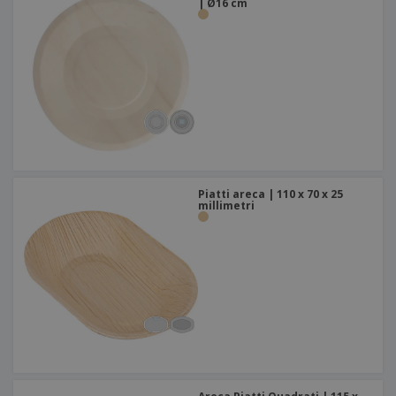
| Ø16 cm
Piatti areca | 110 x 70 x 25
millimetri