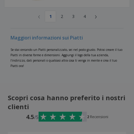
‹
›
1
2
3
4
Maggiori informazioni sui Piatti
Se stai cercando un Piatti personalizzato, sei nel posto giusto. Potrai creare il tuo
Piatti in diverse forme e dimensioni. Aggiungi il logo della tua azienda,
l'indirizzo, dati personali o qualsiasi altra cosa ti venga in mente e crea il tuo
Piatti ora!
Scopri cosa hanno preferito i nostri
clienti
4.5
/5
2
Recensioni