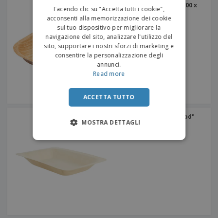
ITALIAN
Areca Piatti Quadrati | 100 x
Facendo clic su "Accetta tutti i cookie",
100 x 25 millimetri
acconsenti alla memorizzazione dei cookie
sul tuo dispositivo per migliorare la
navigazione del sito, analizzare l'utilizzo del
sito, supportare i nostri sforzi di marketing e
consentire la personalizzazione degli
annunci.
Read more
ACCETTA TUTTO
Vassoi rettangolari "Wood"
MOSTRA DETTAGLI
Wood | 195 x 140 x 30
millimetri