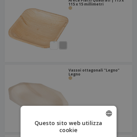
Areca Piatti Quadrati | 115 x
115 x 15 millimetri
Vassoi ottagonali "Legno"
Legno
Questo sito web utilizza
cookie
ENGLISH